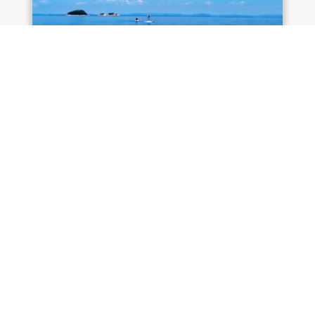
新関西支部長就任のご挨拶
1月 15, 2025
|
kaze
,
三木
この度、ホリスティック医学協会関西支部の支部
長に就任する運びとなりました三木正則と申しま
す。...
続きを読む