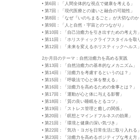
• 第6回：「人間全体的な視点で健康を考える」
• 第7回：「現代医療との違いと融合の可能性」
• 第8回：「なぜ『いのちまるごと』が大切なのか
• 第9回：「人と自然・宇宙とのつながり」
• 第10回：「自己治癒力を引き出すための考え方
• 第11回：「ホリスティックライフスタイルを取
• 第12回：「未来を変えるホリスティックヘルス
2か月目のテーマ：自然治癒力を高める実践
• 第13回：「自然治癒力の基本的なメカニズム」
• 第14回：「治癒力を考慮するというのは？」
• 第15回：「呼吸法で心と体を整える」
• 第16回：「治癒力を高めるための食事とは？」
• 第17回：「運動が心と体に与える影響」
• 第18回：「質の良い睡眠をとるコツ」
• 第19回：「ストレス管理と癒しの関係」
• 第20回：「瞑想とマインドフルネスの効果」
• 第21回：「環境と健康の深い気づき」
• 第22回：「気功・ヨガを日常生活に取り入れる
• 第23回：「治癒力を高めるポジティブな考え方