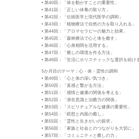
• 第40回：「体を動かすことの重要性」
• 第41回：「正しい休養の取り方」
• 第42回：「伝統医学と現代医学の調和」
• 第43回：「植物療法で自然の力を取り入れる」
• 第44回：「アロマセラピーの魅力と効果」
• 第45回：「森林療法で心と体を癒す」
• 第46回：「心身相関を活用する」
• 第47回：「癒しの環境を作る方法」
• 第48回：「生活にホリスティックな選択を続け
5か月目のテーマ：心・体・霊性の調和
• 第49回：「心と体の深い気づき」
• 第50回：「直感と繋がる方法」
• 第51回：「感情と健康の関係を考える」
• 第52回：「潜在意識と治癒力の関係」
• 第53回：「スピリチュアルな健康の重要性」
• 第54回：「瞑想と内面の癒し」
• 第55回：「霊性と生きがいの探求」
• 第56回：「家族と社会とのつながりを大切に」
• 第57回：「コミュニティと癒しの力」