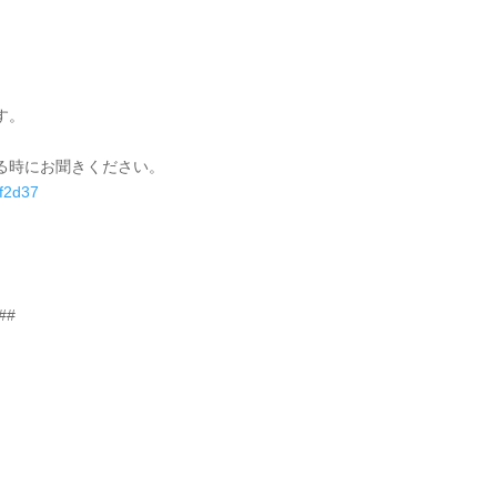
す。
る時にお聞きください。
2f2d37
##