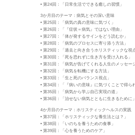
• 第24回：「日常生活でできる癒しの習慣」
3か月目のテーマ：病気とその深い意味
• 第25回：「病気の真の意味に気づく」
• 第26回：「『症状＝病気』ではない理由」
• 第27回：「体が発するサインをどう読むか」
• 第28回：「病気のプロセスに寄り添う方法」
• 第29回：「過去と向き合うホリスティックな視
• 第30回：「死を恐れずに生き方を受け入れる」
• 第31回：「病気が告げてくれる人生のメッセー
• 第32回：「病気を転機にする方法」
• 第33回：「生と死のバランス視点」
• 第34回：「『病いの意味』に気づくことで得ら
• 第35回：「病気から学ぶ自己実現の道」
• 第36回：「治せない病気とともに生きるために
4か月目のテーマ：ホリスティックヘルスの実践
• 第37回：「ホリスティックな養生法とは？」
• 第38回：「いのちを養うための食事」
• 第39回：「心を養うためのケア」